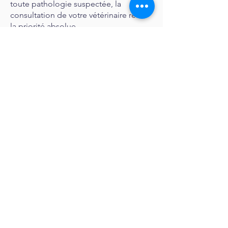
toute pathologie suspectée, la
consultation de votre vétérinaire reste
la priorité absolue.
Nos formules bilan
Equina'Bio
Chivière 71310 Serley (France)
Tel 0667862257
Mail :
equinabio@orange.fr
Nutritionniste pour chevaux - Bilan Nutrition cheval -
Nutritionniste équin - Nutritionniste chevaux - Bilan
alimentaire chevaux - Bilan Nutrition équine - Bilan
nutritionnel cheval - Nutrition cheval - alimentation cheval -
Calcul Ration cheval
©2025 Equina'Bio created with
WIX.COM