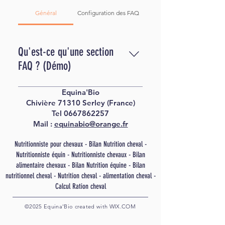
Général
Configuration des FAQ
Qu'est-ce qu'une section
FAQ ? (Démo)
La section FAQ permet de répondre
Equina'Bio
rapidement aux questions
Chivière 71310 Serley (France)
généralement posées sur votre
Tel 0667862257
Mail :
equinabio@orange.fr
entreprise, par exemple : « Vers quels
pays proposez-vous les expéditions ?
Nutritionniste pour chevaux - Bilan Nutrition cheval -
», « Quels sont vos horaires ? » ou «
Nutritionniste équin - Nutritionniste chevaux - Bilan
Comment puis-je réserver l'un de vos
alimentaire chevaux - Bilan Nutrition équine - Bilan
services ? ». Les FAQ sont idéales
nutritionnel cheval - Nutrition cheval - alimentation cheval -
pour aider les internautes à naviguer
Calcul Ration cheval
sur votre site et peuvent même
©2025 Equina'Bio created with
WIX.COM
améliorer le référencement de votre
site.